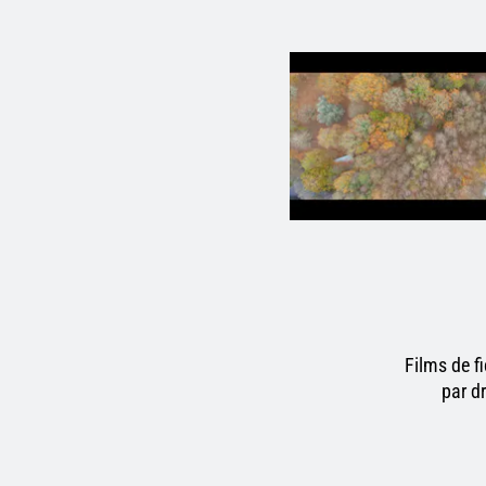
Films de f
par d