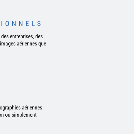
TIONNELS
 des entreprises, des
s images aériennes que
otographies aériennes
ion ou simplement